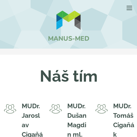
MANUS-MED
Náš tím
MUDr.
MUDr.
MUDr.
Jarosl
Dušan
Tomáš
av
Magdi
Cigaňá
Cigaňá
n ml.
k