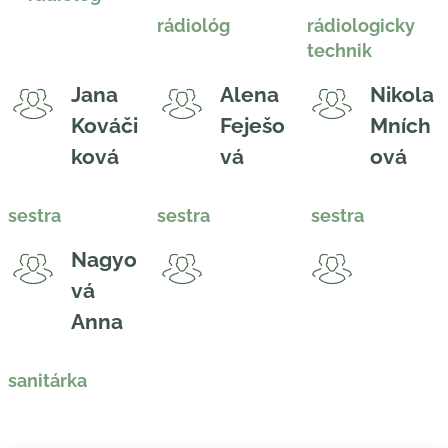
rádiológ
rádiologicky
technik
Jana
Alena
Nikola
Kováči
Feješo
Mních
ková
vá
ová
sestra
sestra
sestra
Nagyo
vá
Anna
sanitárka